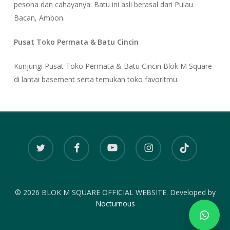
pesona dan cahayanya. Batu ini asli berasal dari Pulau
Bacan, Ambon.
Pusat Toko Permata & Batu Cincin
Kunjungi Pusat Toko Permata & Batu Cincin Blok M Square
di lantai basement serta temukan toko favoritmu.
twitter
facebook
youtube
instagram
tiktok
© 2026 BLOK M SQUARE OFFICIAL WEBSITE. Developed by
Nocturnous