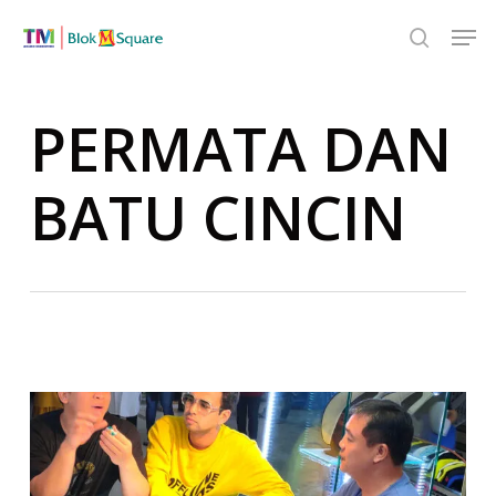
Skip
Men
to
search
Close
main
Menu
content
PERMATA DAN
BATU CINCIN